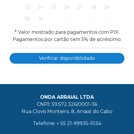
23
24
25
26
27
28
29
30
31
1
2
3
4
5
* Valor mostrado para pagamentos com PIX.
Pagamentos por cartão tem 5% de acréscimo.
ONDA ARRAIAL LTDA
CNPJ: 59.572.326/0001-36
Rua Clovis Monteiro, 8, Arraial do Cabo
Telefone: + 55 21-99935-1034