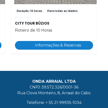
Duração: 10 horas
Para todas as idades
CITY TOUR BÚZIOS
Roteiro de 10 Horas
Informações & Reservas
ONDA ARRAIAL LTDA
CNPJ: 59.572.326/0001-36
Rua Clovis Monteiro, 8, Arraial do Cabo
Telefone: + 55 21-99935-1034