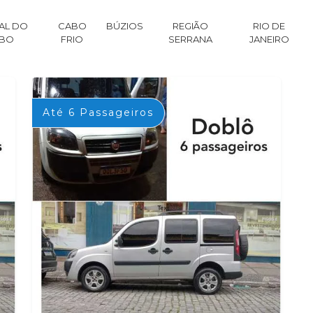
AL DO
CABO
BÚZIOS
REGIÃO
RIO DE
BO
FRIO
SERRANA
JANEIRO
Até 6 Passageiros