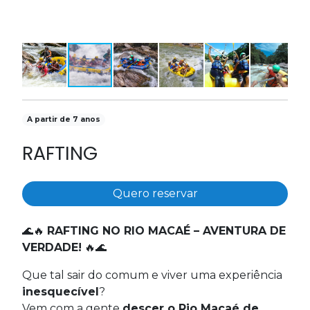
A partir de 7 anos
RAFTING
Quero reservar
🌊🔥
RAFTING NO RIO MACAÉ – AVENTURA DE
VERDADE!
🔥🌊
Que tal sair do comum e viver uma experiência
inesquecível
?
Vem com a gente
descer o Rio Macaé de