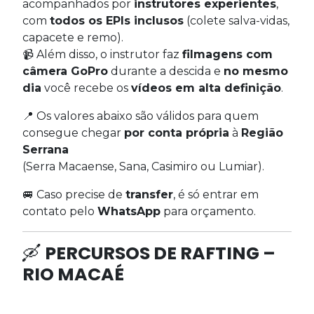
acompanhados por
instrutores experientes
,
com
todos os EPIs inclusos
(colete salva-vidas,
capacete e remo).
📹 Além disso, o instrutor faz
filmagens com
câmera GoPro
durante a descida e
no mesmo
dia
você recebe os
vídeos em alta definição
.
📍 Os valores abaixo são válidos para quem
consegue chegar
por conta própria
à
Região
Serrana
(Serra Macaense, Sana, Casimiro ou Lumiar).
🚐 Caso precise de
transfer
, é só entrar em
contato pelo
WhatsApp
para orçamento.
🛶
PERCURSOS DE RAFTING –
RIO MACAÉ