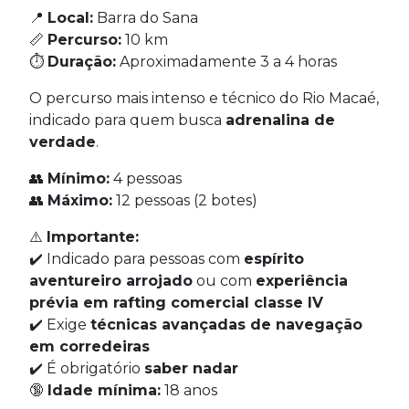
📍
Local:
Barra do Sana
📏
Percurso:
10 km
⏱
Duração:
Aproximadamente 3 a 4 horas
O percurso mais intenso e técnico do Rio Macaé,
indicado para quem busca
adrenalina de
verdade
.
👥
Mínimo:
4 pessoas
👥
Máximo:
12 pessoas (2 botes)
⚠️
Importante:
✔️ Indicado para pessoas com
espírito
aventureiro arrojado
ou com
experiência
prévia em rafting comercial classe IV
✔️ Exige
técnicas avançadas de navegação
em corredeiras
✔️ É obrigatório
saber nadar
🔞
Idade mínima:
18 anos