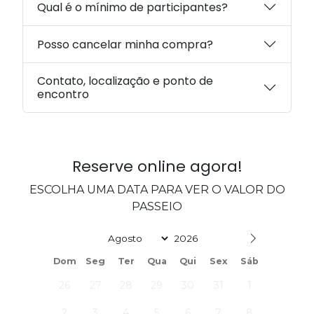
Qual é o mínimo de participantes?
Posso cancelar minha compra?
Contato, localização e ponto de
encontro
Reserve online agora!
ESCOLHA UMA DATA PARA VER O VALOR DO
PASSEIO
Date
Dom
Seg
Ter
Qua
Qui
Sex
Sáb
26
27
28
29
30
31
1
2
3
4
5
6
7
8