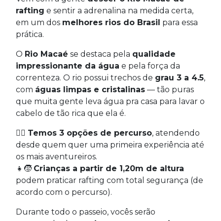
rafting
e sentir a adrenalina na medida certa,
em um dos
melhores rios do Brasil
para essa
prática.
O
Rio Macaé
se destaca pela
qualidade
impressionante da água
e pela força da
correnteza. O rio possui trechos de
grau 3 a 4.5
,
com
águas limpas e cristalinas
— tão puras
que muita gente leva água pra casa para lavar o
cabelo de tão rica que ela é.
🚣‍♂️
Temos 3 opções de percurso
, atendendo
desde quem quer uma primeira experiência até
os mais aventureiros.
👧🧒
Crianças a partir de 1,20m de altura
podem praticar rafting com total segurança (de
acordo com o percurso).
Durante todo o passeio, vocês serão